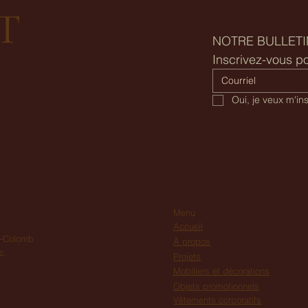
T
NOTRE BULLETI
Inscrivez-vous po
Oui, je veux m'in
Menu
Accueil
e-Colomb
À propos
c.
Projets
Mobiliers et décorations
Objets promotionnels
Vêtements corporatifs