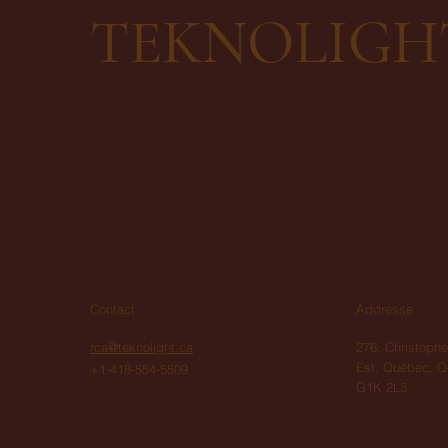
TEKNOLIGH
Contact
Addresse
rca@teknolight.ca
276, Christoph
Est,
Québec, Q
+1-418-554-5509
G1K 2L3